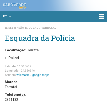
PT
INSELN
SÃO NICOLAU
TARRAFAL
Esquadra da Polícia
Localização:
Tarrafal
Polizei
Latitude:
16.564632
Longitude:
-24.356346
Abrir em
wikimapia
/
google maps
Morada:
Tarrafal
Telefone(s):
2361132