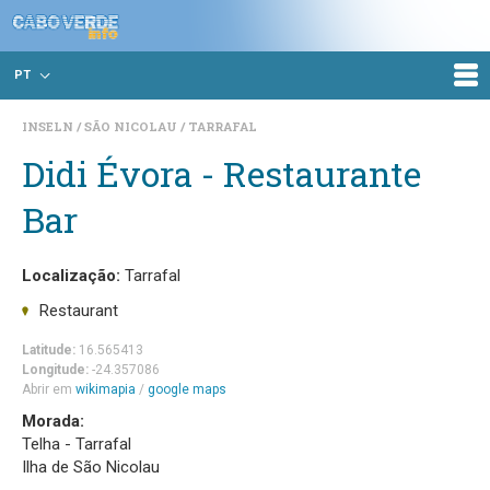
PT
INSELN
SÃO NICOLAU
TARRAFAL
Didi Évora - Restaurante
Bar
Localização:
Tarrafal
Restaurant
Latitude:
16.565413
Longitude:
-24.357086
Abrir em
wikimapia
/
google maps
Morada:
Telha - Tarrafal
Ilha de São Nicolau