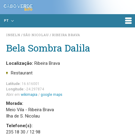
PT
INSELN
SÃO NICOLAU
RIBEIRA BRAVA
Bela Sombra Dalila
Localização:
Ribeira Brava
Restaurant
Latitude:
16.616001
Longitude:
-24.297874
Abrir em
wikimapia
/
google maps
Morada:
Meio Vila - Ribeira Brava
Ilha de S. Nicolau
Telefone(s):
235 18 30 / 12 98