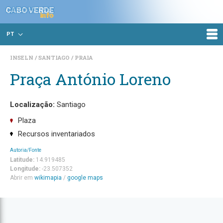
PT
INSELN
SANTIAGO
PRAIA
Praça António Loreno
Localização:
Santiago
Plaza
Recursos inventariados
Autoria/Fonte
Latitude:
14.919485
Longitude:
-23.507352
Abrir em
wikimapia
/
google maps