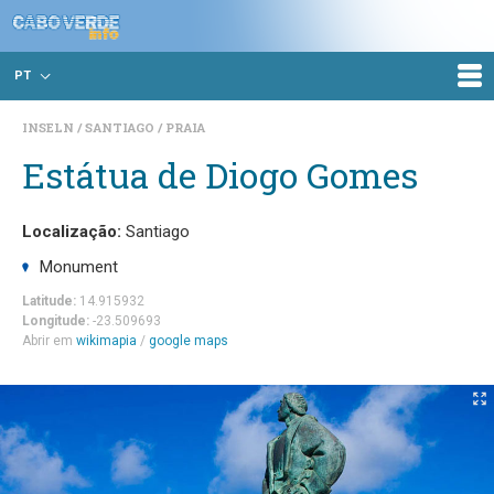
PT
INSELN
SANTIAGO
PRAIA
Estátua de Diogo Gomes
Localização:
Santiago
Monument
Latitude:
14.915932
Longitude:
-23.509693
Abrir em
wikimapia
/
google maps