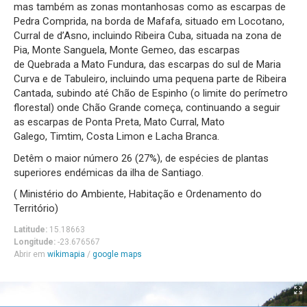
mas também as zonas montanhosas como as escarpas de
Pedra Comprida, na borda de Mafafa, situado em Locotano,
Curral de d’Asno, incluindo Ribeira Cuba, situada na zona de
Pia, Monte Sanguela, Monte Gemeo, das escarpas
de Quebrada a Mato Fundura, das escarpas do sul de Maria
Curva e de Tabuleiro, incluindo uma pequena parte de Ribeira
Cantada, subindo até Chão de Espinho (o limite do perímetro
florestal) onde Chão Grande começa, continuando a seguir
as escarpas de Ponta Preta, Mato Curral, Mato
Galego, Timtim, Costa Limon e Lacha Branca.
Detêm o maior número 26 (27%), de espécies de plantas
superiores endémicas da ilha de Santiago.
( Ministério do Ambiente, Habitação e Ordenamento do
Território)
Latitude:
15.18663
Longitude:
-23.676567
Abrir em
wikimapia
/
google maps