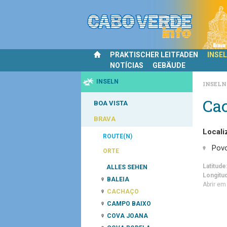
PRAKTISCHER LEITFADEN
INSE
NOTÍCIAS
GEBÄUDE
INSELN
INSEL
Ca
BOA VISTA
BRAVA
Locali
ROUTE(N)
Pov
ORTE
Latitude
ALLES SEHEN
Longitu
BALEIA
Abrir e
CACHAÇO
CAMPO BAIXO
COVA JOANA