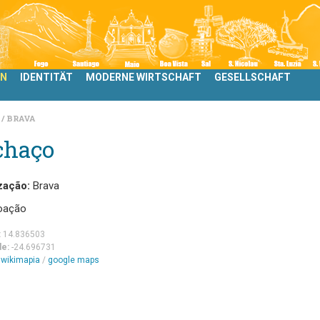
LN
IDENTITÄT
MODERNE WIRTSCHAFT
GESELLSCHAFT
N
BRAVA
chaço
zação:
Brava
oação
:
14.836503
de:
-24.696731
m
wikimapia
/
google maps