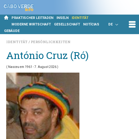
PRAKTISCHER LEITFADEN
INSELN
IDENTITÄT
MODERNE WIRTSCHAFT
GESELLSCHAFT
NOTÍCIAS
DE
GEBÄUDE
IDENTITÄT
PERSÖNLICHKEITEN
António Cruz (Ró)
(
Nasceu em 1961
- 7. August 2026 )