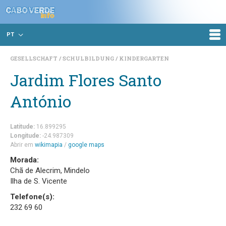
PT
GESELLSCHAFT
SCHULBILDUNG
KINDERGARTEN
Jardim Flores Santo
António
Latitude:
16.899295
Longitude:
-24.987309
Abrir em
wikimapia
/
google maps
Morada:
Chã de Alecrim, Mindelo
Ilha de S. Vicente
Telefone(s):
232 69 60