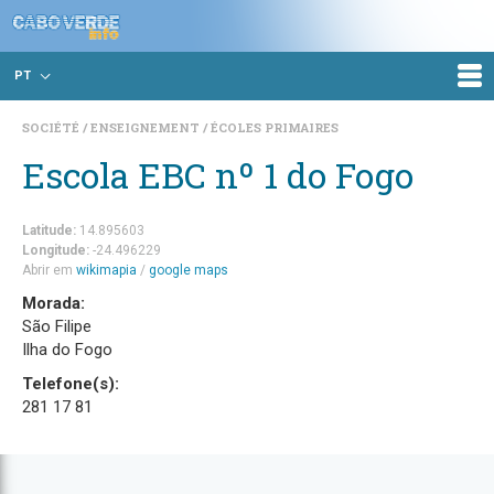
PT
SOCIÉTÉ
ENSEIGNEMENT
ÉCOLES PRIMAIRES
Escola EBC nº 1 do Fogo
Latitude:
14.895603
Longitude:
-24.496229
Abrir em
wikimapia
/
google maps
Morada:
São Filipe
Ilha do Fogo
Telefone(s):
281 17 81