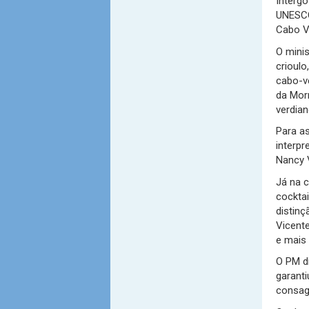
Intergo
UNESCO
Cabo V
O mini
crioulo
cabo-ve
da Mor
verdian
Para a
interpr
Nancy 
Já na c
cocktai
distinç
Vicente
e mais 
O PM d
garant
consag