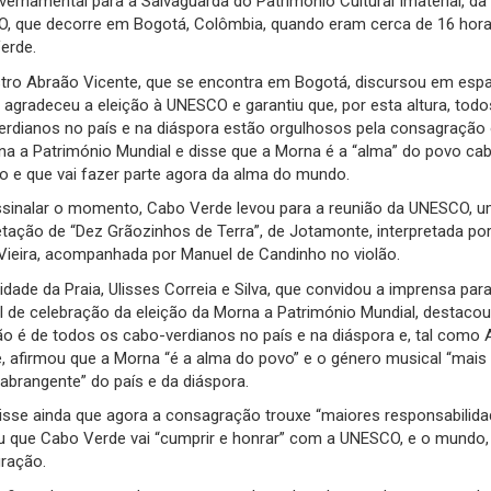
vernamental para a Salvaguarda do Património Cultural Imaterial, da
, que decorre em Bogotá, Colômbia, quando eram cerca de 16 hor
erde.
stro Abraão Vicente, que se encontra em Bogotá, discursou em esp
, agradeceu a eleição à UNESCO e garantiu que, por esta altura, tod
rdianos no país e na diáspora estão orgulhosos pela consagração o
na a Património Mundial e disse que a Morna é a “alma” do povo ca
o e que vai fazer parte agora da alma do mundo.
ssinalar o momento, Cabo Verde levou para a reunião da UNESCO, 
etação de “Dez Grãozinhos de Terra”, de Jotamonte, interpretada po
Vieira, acompanhada por Manuel de Candinho no violão.
idade da Praia, Ulisses Correia e Silva, que convidou a imprensa par
l de celebração da eleição da Morna a Património Mundial, destacou
ão é de todos os cabo-verdianos no país e na diáspora e, tal como
, afirmou que a Morna “é a alma do povo” e o género musical “mais
abrangente” do país e da diáspora.
isse ainda que agora a consagração trouxe “maiores responsabilida
iu que Cabo Verde vai “cumprir e honrar” com a UNESCO, e o mundo,
ração.