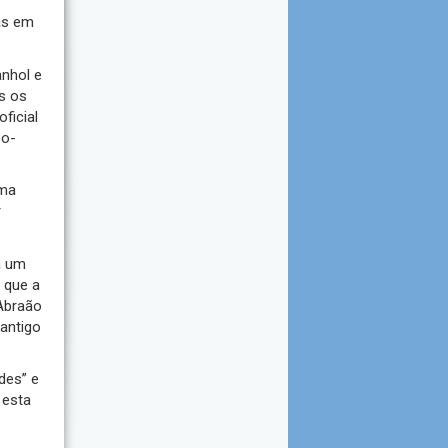
as em
anhol e
os os
ficial
bo-
uma
r
a um
 que a
 Abraão
 antigo
des” e
 esta