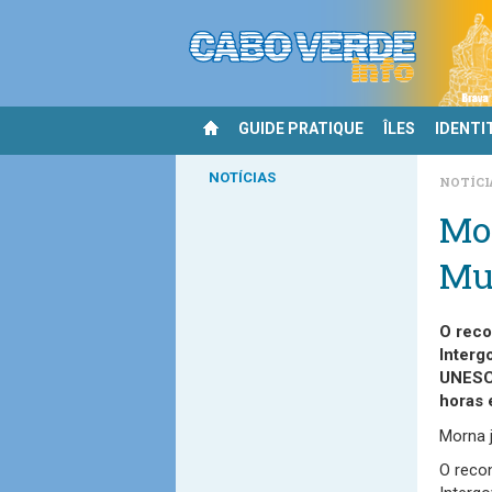
GUIDE PRATIQUE
ÎLES
IDENTI
NOTÍCIAS
NOTÍCI
Mor
Mu
O reco
Interg
UNESCO
horas 
Morna j
O recon