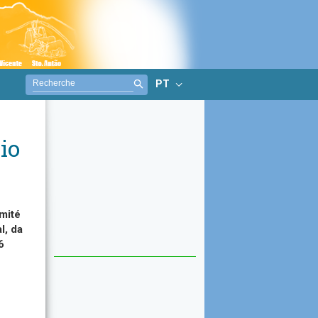
PT
io
omité
l, da
6