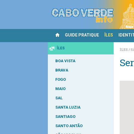
GUIDE PRATIQUE
ÎLES
IDENTI
ÎLES
ÎLES
S
Ser
BOA VISTA
BRAVA
FOGO
MAIO
SAL
SANTA LUZIA
SANTIAGO
SANTO ANTÃO