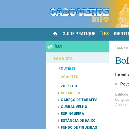
GUIDE PRATIQUE
ÎLES
IDENTI
ÎLES
ÎLES
B
Bof
BOA VISTA
ROUTE(S)
Locali
LOCALITÉS
Pov
VOIR TOUT
BOFAREIRA
Latitude
Longitu
CABEÇO DE TARAFES
Abrir e
CURRAL VELHO
ESPINGUEIRA
ESTÂNCIA DE BAIXO
FUNDO DE FIGUEIRAS