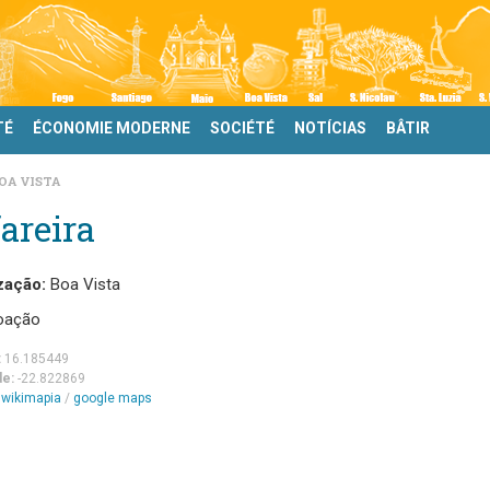
TÉ
ÉCONOMIE MODERNE
SOCIÉTÉ
NOTÍCIAS
BÂTIR
OA VISTA
areira
zação:
Boa Vista
oação
:
16.185449
de:
-22.822869
m
wikimapia
/
google maps