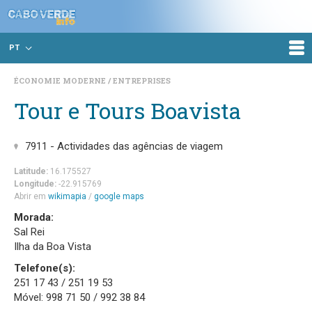
PT
ÉCONOMIE MODERNE
ENTREPRISES
Tour e Tours Boavista
7911 - Actividades das agências de viagem
Latitude:
16.175527
Longitude:
-22.915769
Abrir em
wikimapia
/
google maps
Morada:
Sal Rei
Ilha da Boa Vista
Telefone(s):
251 17 43 / 251 19 53
Móvel: 998 71 50 / 992 38 84