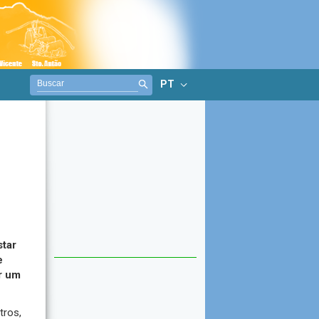
PT
star
e
r um
tros,