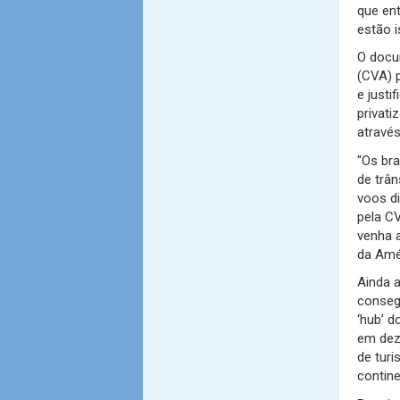
que ent
estão i
O docum
(CVA) 
e justi
privati
através
“Os bra
de trân
voos d
pela C
venha 
da Amér
Ainda 
conseg
‘hub’ d
em dez
de tur
contine