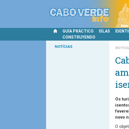
GUÍA PRÁCTICO
ISLAS
IDENT
CONSTRUYENDO
NOTÍCIAS
NOTÍCI
Cab
ame
ise
Os tur
isento
fevere
novo n
O objet