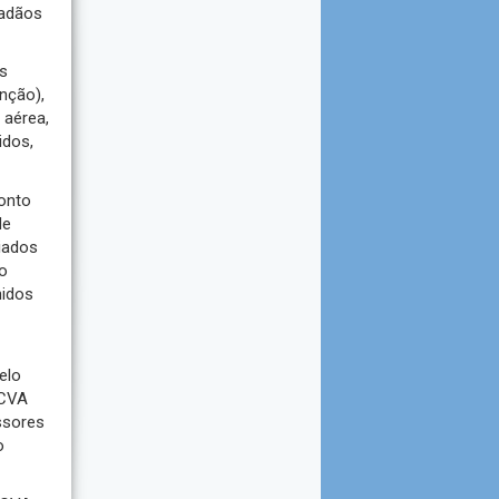
dadãos
es
nção),
 aérea,
idos,
ponto
de
iados
mo
nidos
elo
 CVA
ssores
o