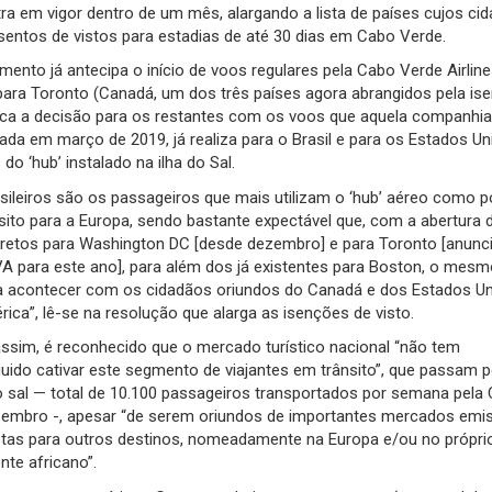
ra em vigor dentro de um mês, alargando a lista de países cujos ci
sentos de vistos para estadias de até 30 dias em Cabo Verde.
ento já antecipa o início de voos regulares pela Cabo Verde Airlin
para Toronto (Canadá, um dos três países agora abrangidos pela ise
fica a decisão para os restantes com os voos que aquela companhia
zada em março de 2019, já realiza para o Brasil e para os Estados Un
 do ‘hub’ instalado na ilha do Sal.
sileiros são os passageiros que mais utilizam o ‘hub’ aéreo como 
sito para a Europa, sendo bastante expectável que, com a abertura 
iretos para Washington DC [desde dezembro] e para Toronto [anunc
VA para este ano], para além dos já existentes para Boston, o mes
a acontecer com os cidadãos oriundos do Canadá e dos Estados U
ica”, lê-se na resolução que alarga as isenções de visto.
assim, é reconhecido que o mercado turístico nacional “não tem
uido cativar este segmento de viajantes em trânsito”, que passam p
o sal — total de 10.100 passageiros transportados por semana pela
embro -, apesar “de serem oriundos de importantes mercados emi
istas para outros destinos, nomeadamente na Europa e/ou no própri
nte africano”.