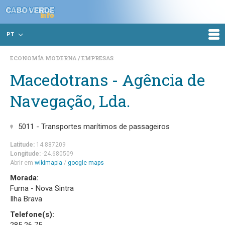
PT
ECONOMÍA MODERNA
EMPRESAS
Macedotrans - Agência de
Navegação, Lda.
5011 - Transportes marítimos de passageiros
Latitude:
14.887209
Longitude:
-24.680509
Abrir em
wikimapia
/
google maps
Morada:
Furna - Nova Sintra
Ilha Brava
Telefone(s):