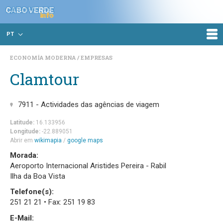
PT
ECONOMÍA MODERNA
EMPRESAS
Clamtour
7911 - Actividades das agências de viagem
Latitude:
16.133956
Longitude:
-22.889051
Abrir em
wikimapia
/
google maps
Morada:
Aeroporto Internacional Aristides Pereira - Rabil
Ilha da Boa Vista
Telefone(s):
251 21 21 • Fax: 251 19 83
E-Mail: