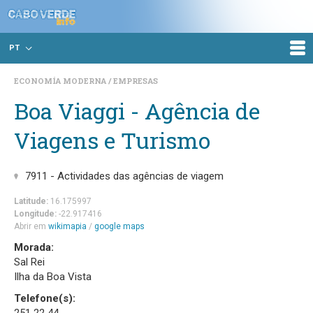
PT
ECONOMÍA MODERNA
EMPRESAS
Boa Viaggi - Agência de
Viagens e Turismo
7911 - Actividades das agências de viagem
Latitude:
16.175997
Longitude:
-22.917416
Abrir em
wikimapia
/
google maps
Morada:
Sal Rei
Ilha da Boa Vista
Telefone(s):