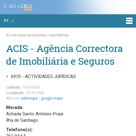
PT
ECONOMÍA MODERNA
EMPRESAS
ACIS - Agência Correctora
de Imobiliária e Seguros
6910 - ACTIVIDADES JURÍDICAS
Latitude:
14.909355
Longitude:
-23.516988
Abrir em
wikimapia
/
google maps
Morada:
Achada Santo António-Praia
Ilha de Santiago
Telefone(s):