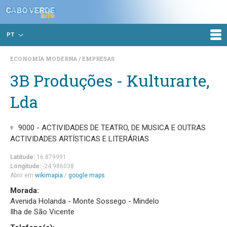
PT
ECONOMÍA MODERNA
EMPRESAS
3B Produções - Kulturarte,
Lda
9000 - ACTIVIDADES DE TEATRO, DE MUSICA E OUTRAS
ACTIVIDADES ARTÍSTICAS E LITERÁRIAS
Latitude:
16.879991
Longitude:
-24.986038
Abrir em
wikimapia
/
google maps
Morada:
Avenida Holanda - Monte Sossego - Mindelo
Ilha de São Vicente