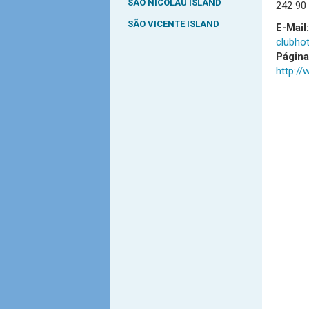
SÃO NICOLAU ISLAND
242 90
SÃO VICENTE ISLAND
E-Mail:
clubho
Págin
http://