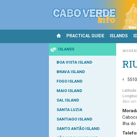
PRACTICAL GUIDE
ISLANDS
I
ISLANDS
MODER
RI
BOA VISTA ISLAND
BRAVA ISLAND
551
FOGO ISLAND
MAIO ISLAND
Latitude
Longitu
SAL ISLAND
Abrir e
SANTA LUZIA
Morad
Caboca
SANTIAGO ISLAND
Ilha do
SANTO ANTÃO ISLAND
Telefo