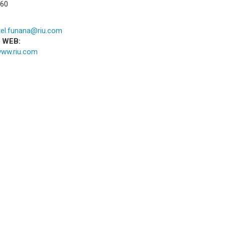
 60
tel.funana@riu.com
a WEB:
www.riu.com