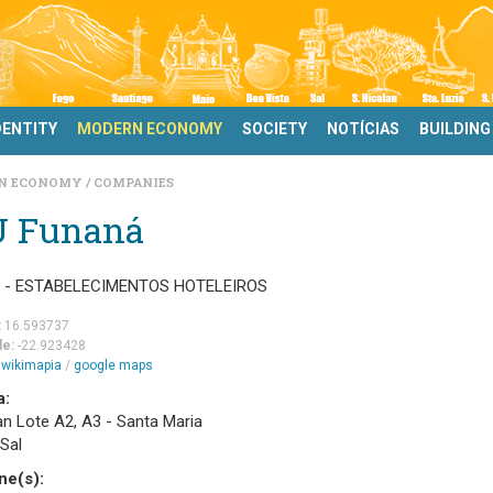
DENTITY
MODERN ECONOMY
SOCIETY
NOTÍCIAS
BUILDING
N ECONOMY
COMPANIES
U Funaná
0 - ESTABELECIMENTOS HOTELEIROS
:
16.593737
de:
-22.923428
m
wikimapia
/
google maps
a:
n Lote A2, A3 - Santa Maria
 Sal
ne(s):