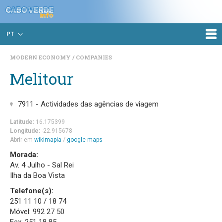
PT
MODERN ECONOMY
COMPANIES
Melitour
7911 - Actividades das agências de viagem
Latitude:
16.175399
Longitude:
-22.915678
Abrir em
wikimapia
/
google maps
Morada:
Av. 4 Julho - Sal Rei
Ilha da Boa Vista
Telefone(s):
251 11 10 / 18 74
Móvel: 992 27 50