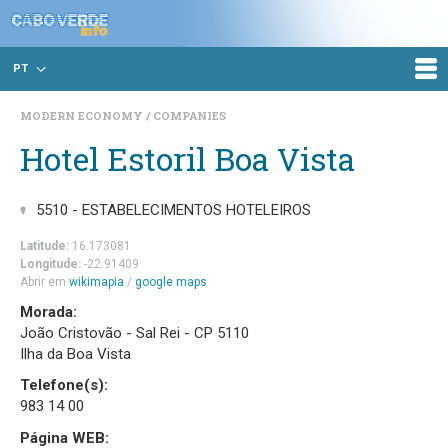
PT
MODERN ECONOMY
COMPANIES
Hotel Estoril Boa Vista
5510 - ESTABELECIMENTOS HOTELEIROS
Latitude:
16.173081
Longitude:
-22.91409
Abrir em
wikimapia
/
google maps
Morada:
João Cristovão - Sal Rei - CP 5110
Ilha da Boa Vista
Telefone(s):
983 14 00
Página WEB: