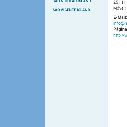
SÃO NICOLAU ISLAND
251 11
Móvel.:
SÃO VICENTE ISLAND
E-Mail:
info@m
Págin
http:/