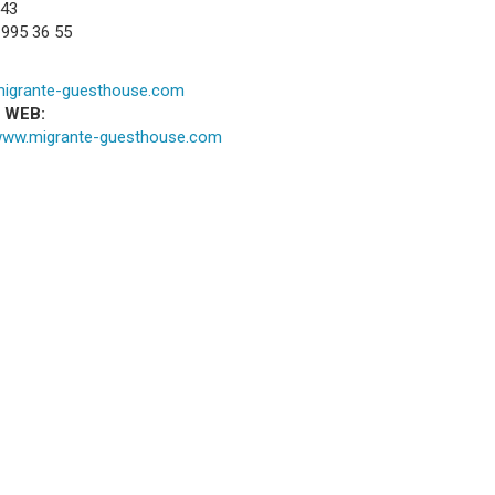
 43
 995 36 55
igrante-guesthouse.com
a WEB:
/www.migrante-guesthouse.com