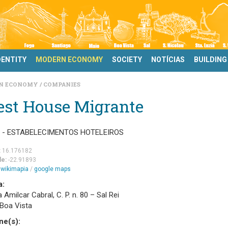
DENTITY
MODERN ECONOMY
SOCIETY
NOTÍCIAS
BUILDING
N ECONOMY
COMPANIES
est House Migrante
0 - ESTABELECIMENTOS HOTELEIROS
:
16.176182
de:
-22.91893
m
wikimapia
/
google maps
a:
 Amilcar Cabral, C. P. n. 80 – Sal Rei
 Boa Vista
ne(s):