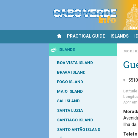
PRACTICAL GUIDE
ISLANDS
I
ISLANDS
MODER
Gu
BOA VISTA ISLAND
BRAVA ISLAND
551
FOGO ISLAND
MAIO ISLAND
Latitude
Longitu
SAL ISLAND
Abrir e
SANTA LUZIA
Morad
Avenida
SANTIAGO ISLAND
Ilha da
SANTO ANTÃO ISLAND
Telefo