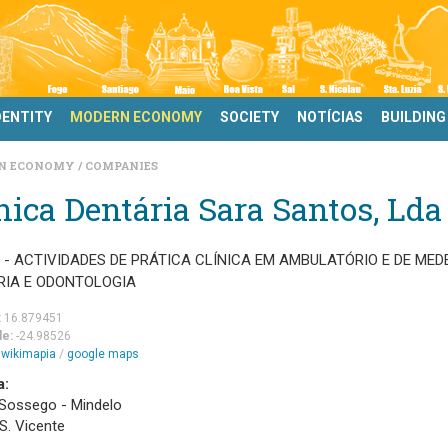
DENTITY
MODERN ECONOMY
SOCIETY
NOTÍCIAS
BUILDING
N ECONOMY
COMPANIES
nica Dentária Sara Santos, Lda
 - ACTIVIDADES DE PRÁTICA CLÍNICA EM AMBULATÓRIO E DE MED
RIA E ODONTOLOGIA
:
16.879451
de:
-24.98526
m
wikimapia
/
google maps
a:
Sossego - Mindelo
 S. Vicente