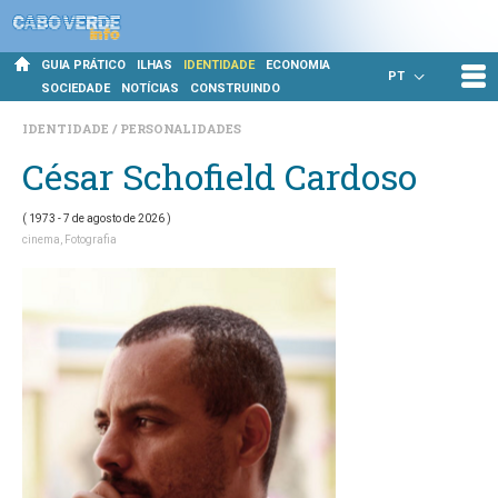
GUIA PRÁTICO
ILHAS
IDENTIDADE
ECONOMIA
PT
SOCIEDADE
NOTÍCIAS
CONSTRUINDO
IDENTIDADE
PERSONALIDADES
César Schofield Cardoso
(
1973
- 7 de agosto de 2026 )
cinema
Fotografia