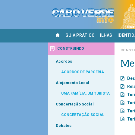
GUIA PRÁTICO
ILHAS
IDENTI
CONSTRUINDO
CONST
Me
Acordos
ACORDOS DE PARCERIA
Des
Alojamento Local
Rela
UMA FAMÍLIA, UM TURISTA
Tur
Tur
Concertação Social
Tur
CONCERTAÇÃO SOCIAL
Tur
Debates