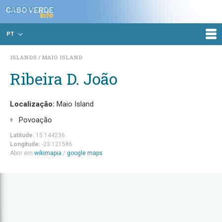
PT
ISLANDS
MAIO ISLAND
Ribeira D. João
Localização:
Maio Island
Povoação
Latitude:
15.144236
Longitude:
-23.121586
Abrir em
wikimapia
/
google maps